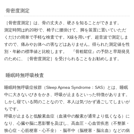
骨密度測定
［骨密度測定］は、骨の丈夫さ、硬さを知ることができます。
測定時間は約20秒で、椅子に腰掛けて、脚を装置に置いていただ
くだけの簡単で手軽な検査です。X線を用いず、超音波で測定しま
すので、痛みやお体への害などはありません。得られた測定値を性
別・年齢の標準値と比較します。 『骨粗鬆症』の予防と早期発見
のために、［骨密度測定］を受けられることをお勧めします。
睡眠時無呼吸検査
睡眠時無呼吸症候群（Sleep Apnea Syndrome：SAS）とは、睡眠
中に大きないびきをかき、呼吸が止まるといった特徴があります。
しかし寝ている間のことなので、本人は気づかず過ごしてしまいが
ちです。
呼吸が止まると低酸素血症（血液中の酸素が通常より低くなる）に
なり、心臓や脳に悪影響を及ぼし、高血圧・心血管疾患（不整脈・
狭心症・心筋梗塞・心不全）・脳卒中（脳梗塞・脳出血）などの病