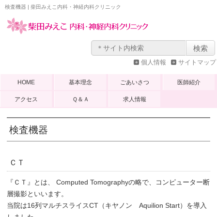
検査機器 | 柴田みえこ内科・神経内科クリニック
個人情報
サイトマップ
HOME
基本理念
ごあいさつ
医師紹介
アクセス
Ｑ＆Ａ
求人情報
検査機器
ＣＴ
『ＣＴ』とは、 Computed Tomographyの略で、コンピューター断
層撮影といいます。
当院は16列マルチスライスCT（キヤノン Aquilion Start）を導入