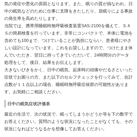
気の発症や悪化の原因となります。また、眠りの質が損なわれ、日
中の眠気などのために仕事に支障をきたしたり、居眠りによる事故
の発生率を高めたりします。
当院では、携帯用睡眠時無呼吸検査装置SAS-2100を備えて、ＳＡ
Ｓの簡易検査を行っています。非常にコンパクトで、本体に電池を
含めても100ｇで、つけていることが負担にならい、患者様にやさ
しい設計になっています。これをお貸ししますので、つけたまま休
んでいただき、翌日に持ってきていただいて、24時間分のデータ
処理をして、後日、結果をお伝えします。
大きないびきをかく、日中の眠気、起床時の頭痛やだるさといった
症状でお困りの方、また以下のセルフチェックを行ってみて、合計
点数が１１点以上の場合、睡眠時無呼吸症候群の可能性がありま
す。お気軽にご相談ください。
日中の眠気症状評価表
最近の生活で、次の状況で、眠ってしまうかどうか等を下の数字で
お答えください。質問のような状況になったことがなくても、その
状況になればどうなるかを想像してお答えください。