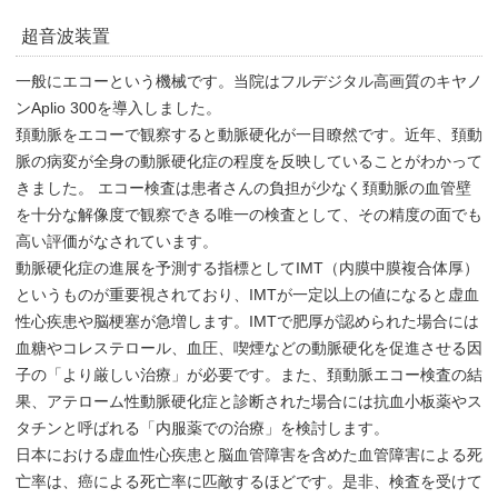
超音波装置
一般にエコーという機械です。当院はフルデジタル高画質のキヤノ
ンAplio 300を導入しました。
頚動脈をエコーで観察すると動脈硬化が一目瞭然です。近年、頚動
脈の病変が全身の動脈硬化症の程度を反映していることがわかって
きました。 エコー検査は患者さんの負担が少なく頚動脈の血管壁
を十分な解像度で観察できる唯一の検査として、その精度の面でも
高い評価がなされています。
動脈硬化症の進展を予測する指標としてIMT（内膜中膜複合体厚）
というものが重要視されており、IMTが一定以上の値になると虚血
性心疾患や脳梗塞が急増します。IMTで肥厚が認められた場合には
血糖やコレステロール、血圧、喫煙などの動脈硬化を促進させる因
子の「より厳しい治療」が必要です。また、頚動脈エコー検査の結
果、アテローム性動脈硬化症と診断された場合には抗血小板薬やス
タチンと呼ばれる「内服薬での治療」を検討します。
日本における虚血性心疾患と脳血管障害を含めた血管障害による死
亡率は、癌による死亡率に匹敵するほどです。是非、検査を受けて