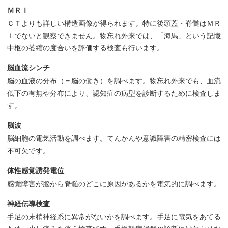
ＭＲＩ
ＣＴよりも詳しい構造画像が得られます。特に後頭蓋・脊髄はＭＲ
Ｉでないと観察できません。物忘れ外来では、「海馬」という記憶
中枢の萎縮の度合いを評価する検査も行います。
脳血流シンチ
脳の血液の分布（＝脳の働き）を調べます。物忘れ外来でも、血流
低下の有無や分布により、認知症の病型を診断するために検査しま
す。
脳波
脳細胞の電気活動を調べます。てんかんや意識障害の精密検査には
不可欠です。
体性感覚誘発電位
感覚障害が脳から脊髄のどこに原因があるかを電気的に調べます。
神経伝導検査
手足の末梢神経系に異常がないかを調べます。手足に電気をあてる