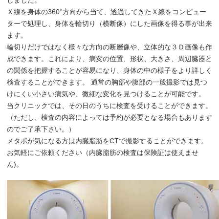
しました。
Ｘ線を身体の360°方向から当て、透過してきたＸ線をコンピュー
ターで処理し、身体を輪切り（横断像）にした画像を得る事が出来
ます。
輪切りだけではなく様々な方向の断層像や、立体的な３Ｄ画像も作
成できます。これにより、病変の位置、形状、大きさ、周辺臓器と
の関係を把握することが容易になり、身体の中の様子をより詳しく
検査することができます。 通常の胸部や腹部の一般撮影では見つ
けにくい小さい病気や、微細な変化を見つけることが可能です。
当クリニックでは、その日のうちに検査を受けることができます。
（ただし、検査の内容によっては予約が必要となる場合もあります
のでご了承下さい。）
メタボが気になる方は内臓脂肪をCTで撮影することができます。
お気軽にご依頼ください（内臓脂肪の検査は保険証は使えませ
ん)。