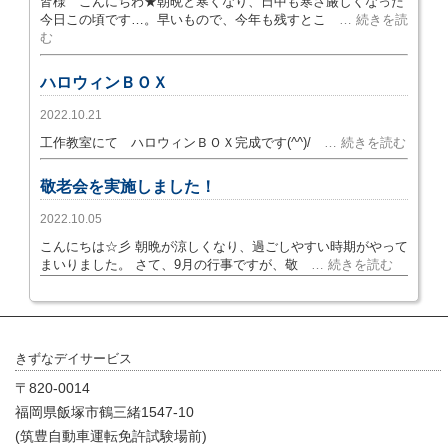
皆様 こんにちわ★朝晩と寒くなり、日中も寒さ厳しくなった
今日この頃です…。早いもので、今年も残すとこ
… 続きを読
む
ハロウィンＢＯＸ
2022.10.21
工作教室にて ハロウィンＢＯＸ完成です(^^)/
… 続きを読む
敬老会を実施しました！
2022.10.05
こんにちは☆彡 朝晩が涼しくなり、過ごしやすい時期がやって
まいりました。 さて、9月の行事ですが、敬
… 続きを読む
「夏祭り」を行いました
2022.07.22
きずなデイサービス
こんにちわ(✿✪‿✪｡) 暑い毎日が続いております…。皆様は、
どうお過ごしですか？ 毎日のニュースで
… 続きを読む
〒820-0014
福岡県飯塚市鶴三緒1547-10
織姫・彦星様
(筑豊自動車運転免許試験場前)